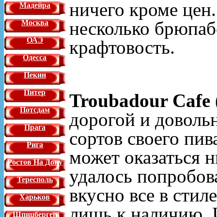
ничего кроме цен
Мадейра
несколько брюпаб
Москва
ОАЭ
крафтовость.
Одесса
Пекин
Питер
Troubadour Cafe
Потсдам
дорогой и довольн
Прага
сортов своего пив
Рига
может оказаться н
Ростов На Дону
удалось попробова
Тересполь
вкусно все в стил
Харьков
лишь к наличию. 
Шпицберген