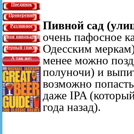
Поединок
Проверенно
Пивной сад (улиц
Разливное
очень пафосное к
Своя пивоварня
Одесским меркам) 
Черный список
менее можно позд
А так же:
полуночи) и выпи
возможно попасть
даже IPA (которы
года назад).