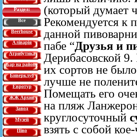
(который думает ч
Раздел:
Рекомендуется к 
Все
данной пивоварни
Beerhouse
пабе “
Друзья и п
Аліварія
Атрибутика
Дерибасовской 9. 
Бар на районе
их сортов не был
Биверклуб
лучше не поленит
Евротур
Помещать его оче
ЖЖ Архив
на пляж Ланжерон
Завод
круглосуточный
с
Музей
взять с собой кое
Піво