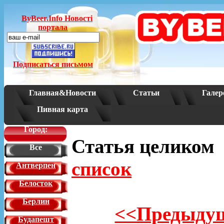
ByBeer.Info Новостi
портала
Подписаться письмом
Главная&Новости
Статьи
Галер
Пивная карта
Город:
Статья целико
Все
список
Антверпен
Белосток
Берлин
<<Предыдущ
Будапешт