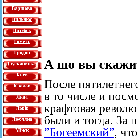
Варшава
Вильнюс
Витебск
Гомель
Гродно
А шо вы скажи
Друскининкай
Киев
После пятилетнего
Краков
в то числе и посм
Лида
крафтовая револю
Львiв
были и тогда. За п
Любляна
”Богеемский”
, чт
Мінск