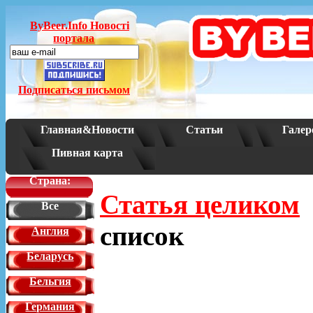
ByBeer.Info Новостi
портала
Подписаться письмом
Главная&Новости
Статьи
Галер
Пивная карта
Страна:
Статья целиком
Все
список
Англия
Беларусь
Бельгия
Германия