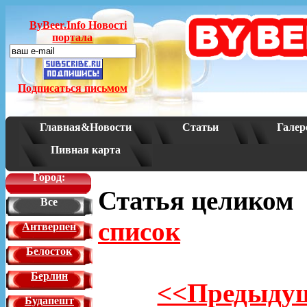
ByBeer.Info Новостi
портала
Подписаться письмом
Главная&Новости
Статьи
Галер
Пивная карта
Город:
Статья целико
Все
список
Антверпен
Белосток
Берлин
<<Предыдущ
Будапешт