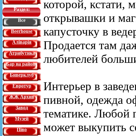
которой, кстати, 
Раздел:
открывашки и маг
Все
капусточку в веде
Beerhouse
Продается там даж
Аліварія
Атрибутика
любителей больш
Бар на районе
Биверклуб
Интерьер в заведе
Евротур
пивной, одежда о
ЖЖ Архив
Завод
тематике. Любой п
Музей
может выкупить с
Піво