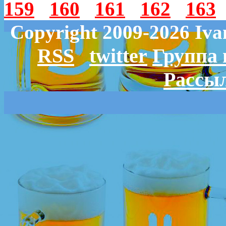
159
160
161
162
163
Copyright 2009-2026 Iv
RSS
twitter
Группа 
Рассыл