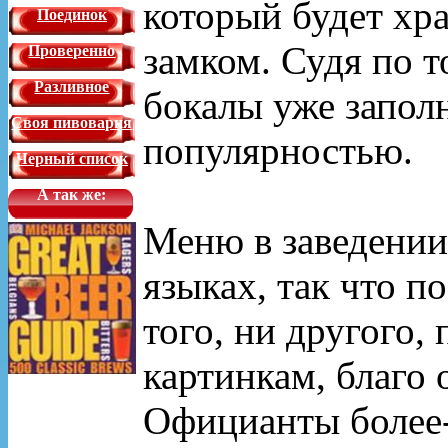
который будет хра
Поединок
замком. Судя по т
Проверенно
Разливное
бокалы уже заполн
Своя пивоварня
популярностью.
Черный список
А так же:
Меню в заведении
языках, так что п
того, ни другого,
картинкам, благо 
Официанты более-