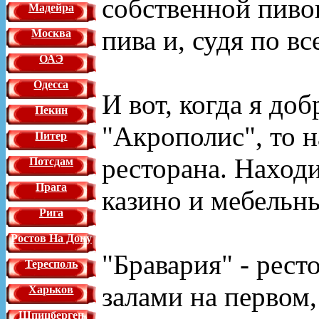
собственной пиво
Мадейра
пива и, судя по в
Москва
ОАЭ
Одесса
И вот, когда я до
Пекин
"Акрополис", то н
Питер
ресторана. Находи
Потсдам
Прага
казино и мебельн
Рига
Ростов На Дону
"Бравария" - рест
Тересполь
залами на первом,
Харьков
Шпицберген