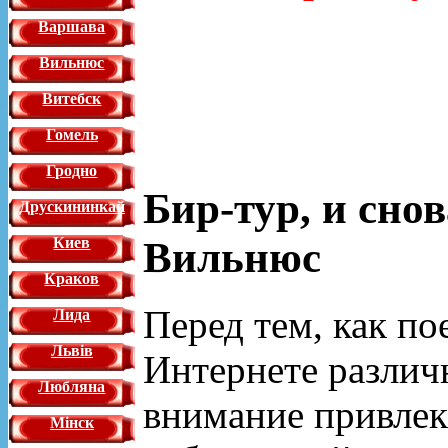
Варшава
Вильнюс
Витебск
Гомель
Гродно
Бир-тур, и сно
Друскининкай
Вильнюс
Киев
Краков
Перед тем, как по
Лида
Львiв
Интернете различ
Любляна
внимание привлек 
Мінск