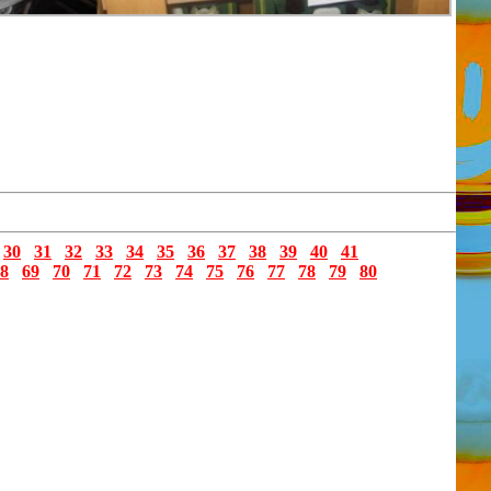
30
31
32
33
34
35
36
37
38
39
40
41
8
69
70
71
72
73
74
75
76
77
78
79
80