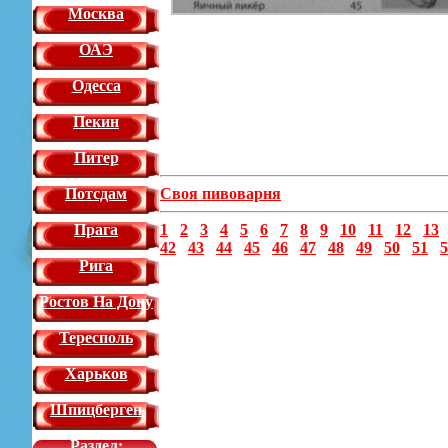
Москва
ОАЭ
Одесса
Пекин
Питер
Потсдам
Своя пивоварня
Прага
1
2
3
4
5
6
7
8
9
10
11
12
13
42
43
44
45
46
47
48
49
50
51
5
Рига
Ростов На Дону
Тересполь
Харьков
Шпицберген
Раздел: