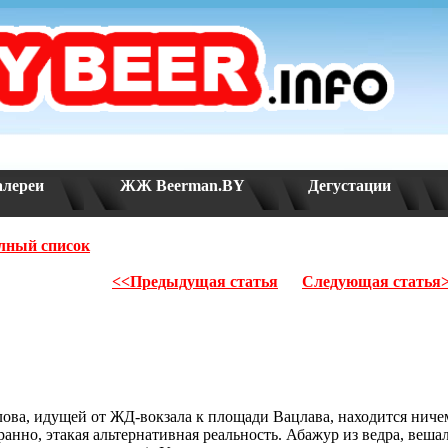
алереи
ЖЖ Beerman.BY
Дегустации
лный список
<<Предыдущая статья
Следующая статья
лова, идущей от ЖД-вокзала к площади Вацлава, находится нич
анно, этакая альтернативная реальность. Абажур из ведра, вешал