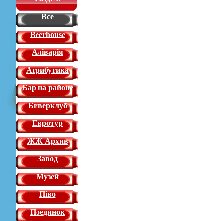
Все
Beerhouse
Аліварія
Атрибутика
Бар на районе
Биверклуб
Евротур
ЖЖ Архив
Завод
Музей
Піво
Поединок