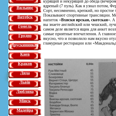
курящий и некурящий до обеда (вечером
ядреный (7 пуль). Как я узнал потом, Ф
Вильнюс
Сорт, несомненно, крепкий, но простое т
Показывают спортивные трансляции. Мен
Витебск
напиток «
Вхиски ирская, скотская
». А
вы знаете английский или чешский, луч
Гомель
самом деле является ящик для анкет воз
самые приятные впечатления. А главное 
Гродно
вкусно, что и позволило нам вкусно оту
гламурные ресторации или «Макдональдс
Друскининкай
Киев
Краков
Лида
Львiв
Любляна
Мінск
Мадейра