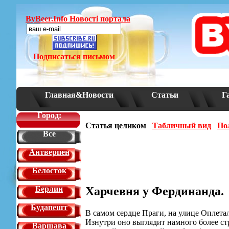
ByBeer.Info Новостi портала
Подписаться письмом
Главная&Новости
Статьи
Г
Город:
Статья целиком
Табличный вид
По
Все
Антверпен
Белосток
Харчевня у Фердинанда.
Берлин
Будапешт
В самом сердце Праги, на улице Оплета
Изнутри оно выглядит намного более стр
Варшава