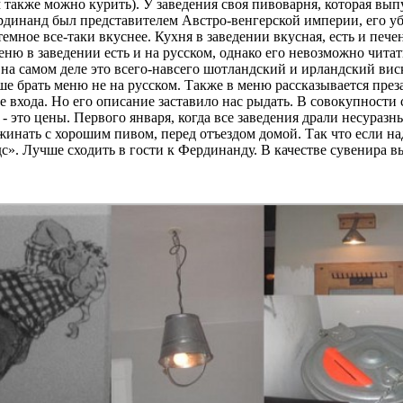
 также можно курить). У заведения своя пивоварня, которая вы
ердинанд был представителем Австро-венгерской империи, его уб
емное все-таки вкуснее. Кухня в заведении вкусная, есть и пече
ю в заведении есть и на русском, однако его невозможно читать
 на самом деле это всего-навсего шотландский и ирландский вис
ше брать меню не на русском. Также в меню рассказывается през
ле входа. Но его описание заставило нас рыдать. В совокупност
- это цены. Первого января, когда все заведения драли несураз
жинать с хорошим пивом, перед отъездом домой. Так что если над
». Лучше сходить в гости к Фердинанду. В качестве сувенира 