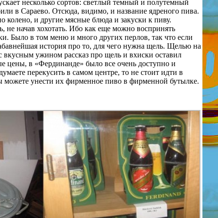
пускает несколько сортов: светлый темный и полутемный
или в Сараево. Отсюда, видимо, и название ядреного пива.
но колено, и другие мясные блюда и закуски к пиву.
, не начав хохотать. Ибо как еще можно воспринять
ки. Было в том меню и много других перлов, так что если
абавнейшая история про то, для чего нужна щель. Щелью на
и с вкусным ужином рассказ про щель и вхиски оставил
ные цены, в «Фердинанде» было все очень доступно и
умаете перекусить в самом центре, то не стоит идти в
вы можете унести их фирменное пиво в фирменной бутылке.