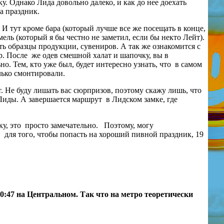
у. Однако Лида довольно далеко, и как до нее доехать
а праздник.
И тут кроме бара (который лучше все же посещать в конце,
мель (который я бы честно не заметил, если бы некто Лейт).
ь образцы продукции, сувениров. А так же ознакомится с
р. После
же одев смешной халат и шапочку, вы в
но. Тем, кто уже был, будет интересно узнать, что
в самом
лько смонтировали.
. Не буду лишать вас сюрпризов, поэтому скажу лишь, что
 Лиды. А завершается маршрут
в Лидском замке, где
у, это
просто замечательно.
Поэтому, могу
в
для того, чтобы попасть на хороший пивной праздник, 19
 0:47 на Центральном. Так что на метро теоретически