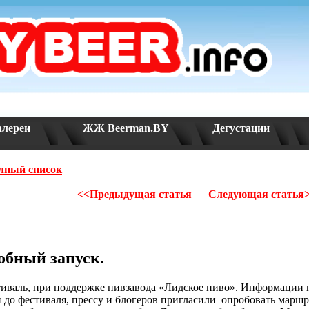
алереи
ЖЖ Beerman.BY
Дегустации
лный список
<<Предыдущая статья
Следующая статья
бный запуск.
тиваль, при поддержке пивзавода «Лидское пиво». Информации п
 до фестиваля, прессу и блогеров пригласили
опробовать маршру