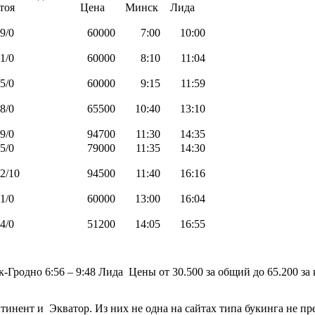
тоя
Цена
Минск
Лида
9/0
60000
7:00
10:00
1/0
60000
8:10
11:04
5/0
60000
9:15
11:59
8/0
65500
10:40
13:10
9/0
94700
11:30
14:35
5/0
79000
11:35
14:30
2/10
94500
11:40
16:16
1/0
60000
13:00
16:04
4/0
51200
14:05
16:55
к-Гродно 6:56 – 9:48 Лида
Цены от 30.500 за общий до 65.200 за 
нтинент и
Экватор. Из них не одна на сайтах типа букинга не пр