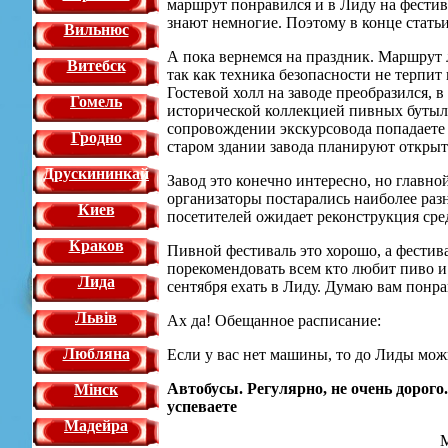
маршрут понравился и в Лиду на фестив
знают немногие. Поэтому в конце статьи
Вильнюс
А пока вернемся на праздник. Маршрут л
Витебск
так как техника безопасности не терпит 
Гостевой холл на заводе преобразился, в
Гомель
исторической коллекцией пивных бутыло
сопровождении экскурсовода попадаете н
Гродно
старом здании завода планируют открыть
Друскининкай
Завод это конечно интересно, но главно
организаторы постарались наиболее раз
Киев
посетителей ожидает реконструкция сре
Краков
Пивной фестиваль это хорошо, а фестива
порекомендовать всем кто любит пиво и 
Лида
сентября ехать в Лиду. Думаю вам понра
Львiв
Ах да! Обещанное расписание:
Любляна
Если у вас нет машины, то до Лиды можн
Автобусы. Регулярно, не очень дорого.
Мінск
успеваете
Мадейра
М