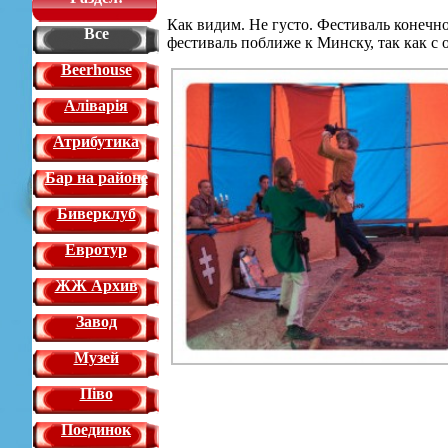
Как видим. Не густо. Фестиваль конечно
Все
фестиваль поближе к Минску, так как с
Beerhouse
Аліварія
Атрибутика
Бар на районе
Биверклуб
Евротур
ЖЖ Архив
Завод
Музей
Піво
Поединок