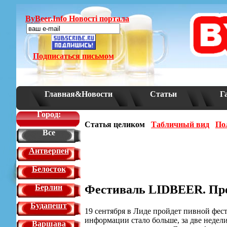
ByBeer.Info Новостi портала
Подписаться письмом
Главная&Новости
Статьи
Г
Город:
Статья целиком
Табличный вид
По
Все
Антверпен
Белосток
Фестиваль LIDBEER. Про
Берлин
Будапешт
19 сентября в Лиде пройдет пивной фес
информации стало больше, за две недели
Варшава