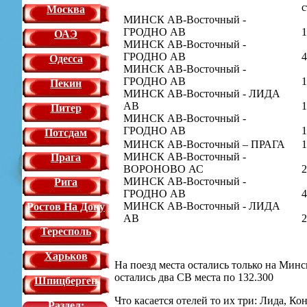
с
Москва
МИНСК АВ-Восточный -
ГРОДНО АВ
1
ОАЭ
МИНСК АВ-Восточный -
ГРОДНО АВ
4
Одесса
МИНСК АВ-Восточный -
ГРОДНО АВ
1
Пекин
МИНСК АВ-Восточный - ЛИДА
АВ
1
Питер
МИНСК АВ-Восточный -
ГРОДНО АВ
1
Потсдам
МИНСК АВ-Восточный – ПРАГА
1
МИНСК АВ-Восточный -
Прага
ВОРОНОВО АС
2
МИНСК АВ-Восточный -
Рига
ГРОДНО АВ
4
МИНСК АВ-Восточный - ЛИДА
Ростов На Дону
АВ
2
Тересполь
Харьков
На поезд места остались только на Минс
остались два СВ места по 132.300
Шпицберген
Что касается отелей то их три: Лида, Ко
Раздел: