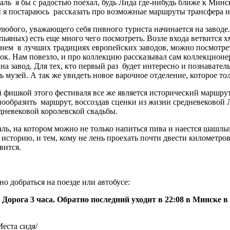
аль
я бы с радостью поехал, будь Лида где-нибудь ближе к Минск
 я постараюсь
рассказать про возможные маршруты трансфера н
юбого, уважающего себя пивного туриста начинается на заводе. 
пьяных) есть еще много чего посмотреть. Возле входа ветвится х
 нем
в лучших традициях европейских заводов, можно посмотрет
к. Нам повезло, и про коллекцию рассказывал сам коллекционе
а завод. Для тех, кто первый раз
будет интересно и познаватель
 музей. А так же увидеть новое варочное отделение, которое то
й фишкой этого фестиваля все же является исторический маршрут
нообразить
маршрут, воссоздав сценки из жизни средневековой
дневековой королевской свадьбы.
ль, на котором можно не только напиться пива и наестся шашлык
историю, и тем, кому не лень проехать почти двести километро
вится.
о добраться на поезде или автобусе:
 Дорога 3 часа. Обратно последний уходит в 22:08 в Минске в
еста сидя/