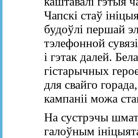
каштавалі гэтыя ч
Чапскі стаў ініцы
будоўл
i
першай эл
тэлефонной сувязі
і гэтак далей. Бел
гістарычных героеў
для свайго горада
кампаніі можа ста
На сустрэчы шмат 
галоўным ініцыят