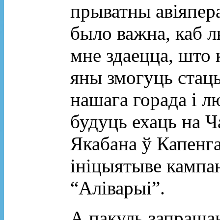
прыватны авіяпе
было важна, каб л
мне здаецца, што 
яны змогуць стац
нашага горада і лю
будуць ехаць на Ч
Якабана ў Капенга
ініцыятыве кампа
“Аліварыі”.
А пакуль запрашаю