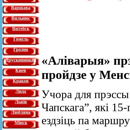
Варшава
Вильнюс
Витебск
Гомель
Гродно
«Аліварыя» прэ
Друскининкай
пройдзе у Менс
Киев
Краков
Учора для прэссы
Лида
Львiв
Чапскага”
,
які 15-
Любляна
ездзіць па маршру
Мінск