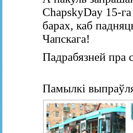
ChapskyDay
15-га
барах, каб падняць
Чапскага!
Падрабязней пра 
Памылкі выпраўл