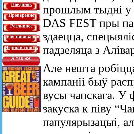
Поединок
прошлым тыдні у
Проверенно
DAS
FEST
пры па
Разливное
здаецца, спецыялі
Своя пивоварня
падзеляца з Аліва
Черный список
А так же:
Але нешта робіцца
кампаніі быў расп
вусы чапскага. У 
закуска к піву “Ча
папулярызацыі, ал