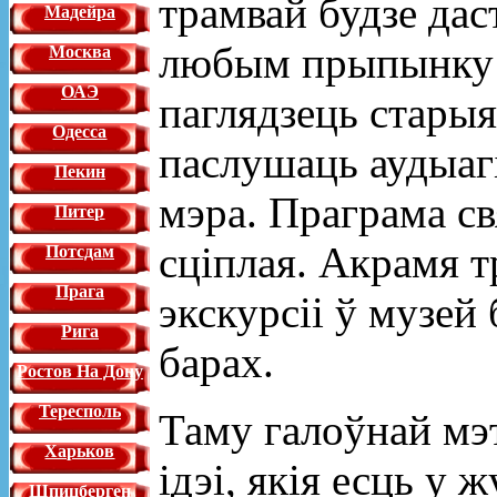
трамвай будзе дас
Мадейра
любым прыпынку ч
Москва
ОАЭ
паглядзець старыя
Одесса
паслушаць аудыагі
Пекин
мэра. Праграма св
Питер
сціплая. Акрамя 
Потсдам
Прага
экскурсіі ў музей 
Рига
барах.
Ростов На Дону
Тересполь
Таму галоўнай мэ
Харьков
ідэі, якія есць у 
Шпицберген