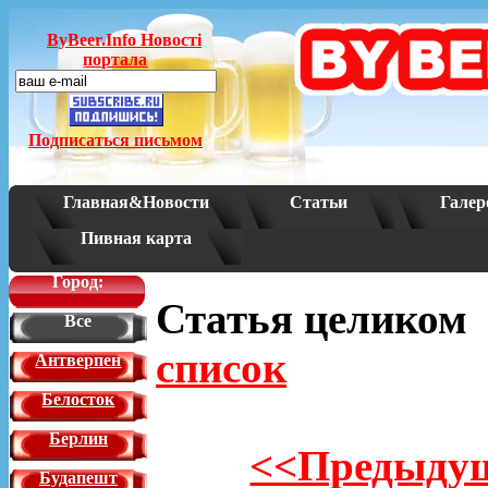
ByBeer.Info Новостi
портала
Подписаться письмом
Главная&Новости
Статьи
Галер
Пивная карта
Город:
Статья целико
Все
список
Антверпен
Белосток
Берлин
<<Предыдущ
Будапешт