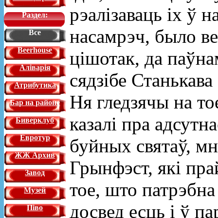
рэалізаваць іх ў н
Раздел:
насамрэч, было в
Все
Beerhouse
цішотак, да паўна
Аліварія
сядзібе Станькава 
Атрибутика
Ня гледзячы на то
Бар на районе
казалі пра адсутна
Биверклуб
Евротур
буйных святаў, мн
ЖЖ Архив
Грынфэст, які пра
Завод
тое, што патрэбна
Музей
досвед есць і ў п
Піво