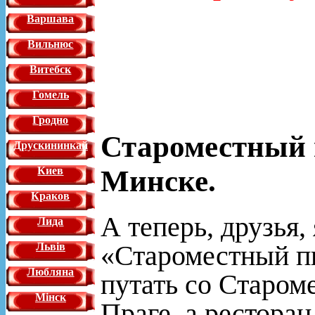
Варшава
Вильнюс
Витебск
Гомель
Гродно
Староместный п
Друскининкай
Минске.
Киев
Краков
А теперь, друзья,
Лида
«Староместный п
Львiв
Любляна
путать со Старом
Мінск
Праге, а ресторан