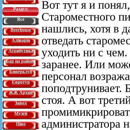
Вот тут я и понял
Раздел:
Староместного пи
Все
нашлись, хотя в
Beerhouse
отведать староме
Аліварія
уходить ни с чем
Атрибутика
заранее. Или мож
Бар на районе
Биверклуб
персонал возражат
Евротур
поподтрунивает. Б
ЖЖ Архив
стоя. А вот трети
Завод
промимикрировать
Музей
администратора н
Піво