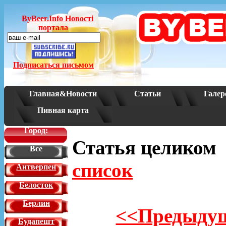
ByBeer.Info Новостi
портала
Подписаться письмом
Главная&Новости
Статьи
Галер
Пивная карта
Город:
Статья целико
Все
список
Антверпен
Белосток
Берлин
<<Предыдущ
Будапешт