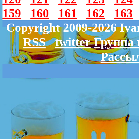
159
160
161
162
163
Copyright 2009-2026 Iv
RSS
twitter
Группа 
Рассыл