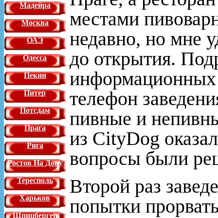
Мадейра
местами пивоварн
Москва
недавно, но мне 
ОАЭ
до открытия. Под
Одесса
информационных р
Пекин
телефон заведени
Питер
Потсдам
пивные и непивные
Прага
из CityDog оказал
Рига
вопросы были ре
Ростов На Дону
Второй раз завед
Тересполь
Харьков
попытки прорвать
Шпицберген