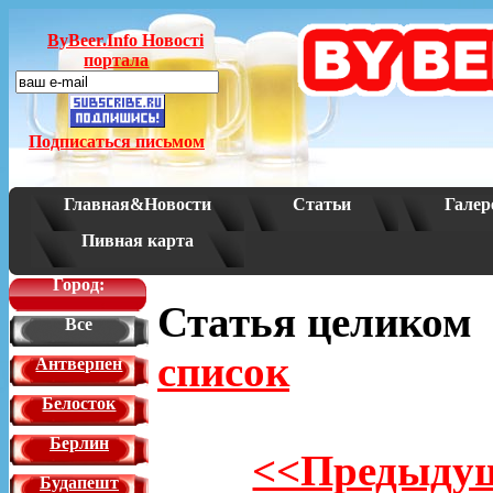
ByBeer.Info Новостi
портала
Подписаться письмом
Главная&Новости
Статьи
Галер
Пивная карта
Город:
Статья целико
Все
список
Антверпен
Белосток
Берлин
<<Предыдущ
Будапешт