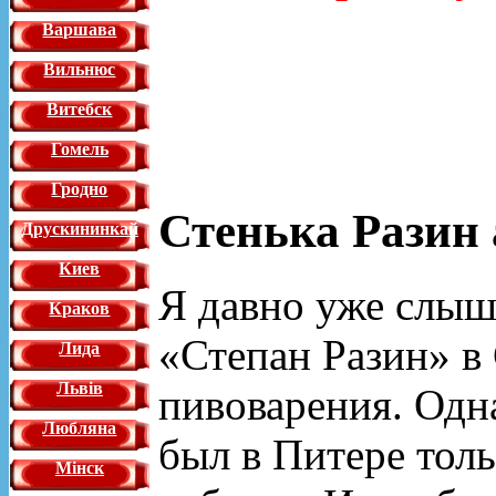
Варшава
Вильнюс
Витебск
Гомель
Гродно
Стенька Разин
Друскининкай
Киев
Я давно уже слыша
Краков
«Степан Разин» в
Лида
Львiв
пивоварения. Одна
Любляна
был в Питере толь
Мінск