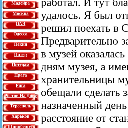
работал. И тут бла
Мадейра
удалось. Я был от
Москва
ОАЭ
решил поехать в С
Одесса
Предварительно з
Пекин
в музей оказалас
Питер
дням музея, а име
Потсдам
Прага
хранительницы му
Рига
обещали сделать з
Ростов На Дону
назначенный день
Тересполь
расстояние от ста
Харьков
Шпицберген