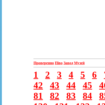
Проверенно
Піво
Завод
Музей
1
2
3
4
5
6
42
43
44
45
4
81
82
83
84
8