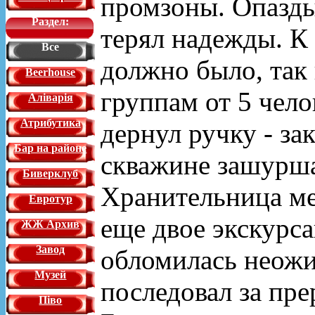
промзоны. Опаздыв
Раздел:
терял надежды. К
Все
должно было, так
Beerhouse
группам от 5 чело
Аліварія
Атрибутика
дернул ручку - за
Бар на районе
скважине зашурша
Биверклуб
Хранительница ме
Евротур
еще двое экскурса
ЖЖ Архив
Завод
обломилась неожи
Музей
последовал за пре
Піво