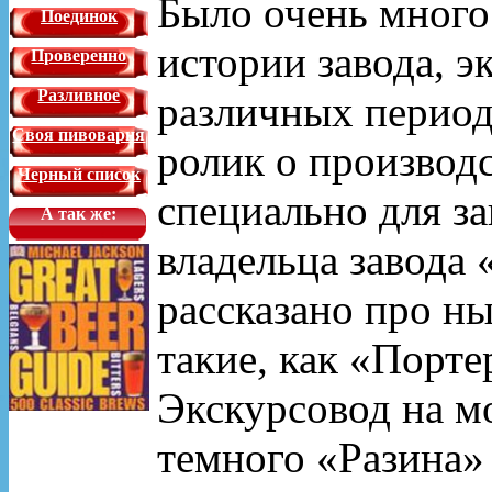
Было очень много 
Поединок
истории завода, э
Проверенно
Разливное
различных период
Своя пивоварня
ролик о производ
Черный список
специально для з
А так же:
владельца завода 
рассказано про н
такие, как «Порте
Экскурсовод на м
темного «Разина»