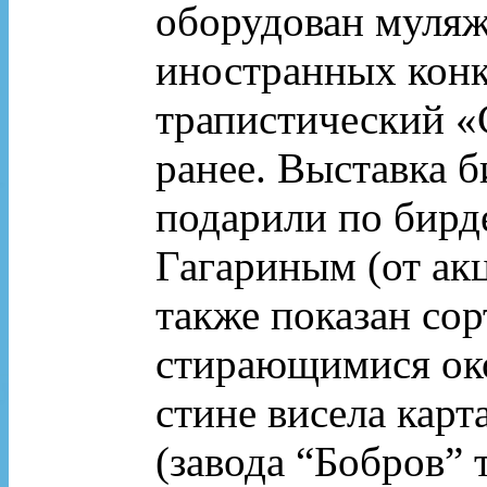
оборудован муляж
иностранных конку
трапистический «C
ранее. Выставка б
подарили по бирд
Гагариным (от ак
также показан сор
стирающимися око
стине висела карт
(завода “Бобров” 