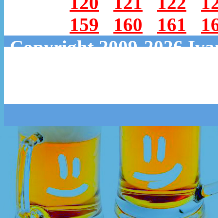
120
121
122
1
159
160
161
1
Copyright 2009-2026 Iv
RSS
twitter
Группа 
Рассыл