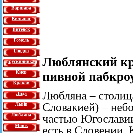
Варшава
Вильнюс
Витебск
Гомель
Гродно
Люблянский кр
Друскининкай
пивной пабкро
Киев
Краков
Любляна – столиц
Лида
Словакией) – неб
Львiв
частью Югославии
Любляна
Мінск
есть в Словении. 