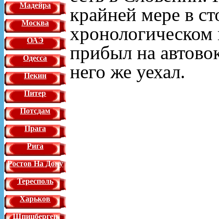
Мадейра
крайней мере в ст
Москва
хронологическом п
ОАЭ
прибыл на автовок
Одесса
него же уехал.
Пекин
Питер
Потсдам
Прага
Рига
Ростов На Дону
Тересполь
Харьков
Шпицберген