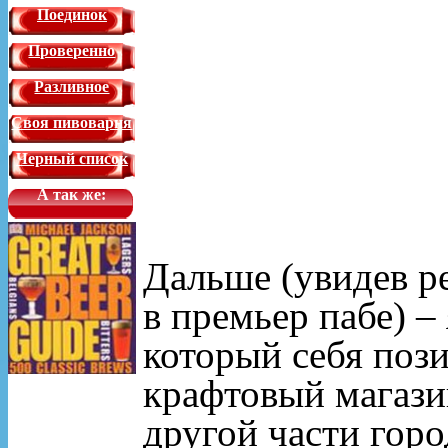
Поединок
Проверенно
Разливное
Своя пивоварня
Черный список
А так же:
Дальше (увидев ре
в премьер пабе) – 
который себя поз
крафтовый магази
другой части горо