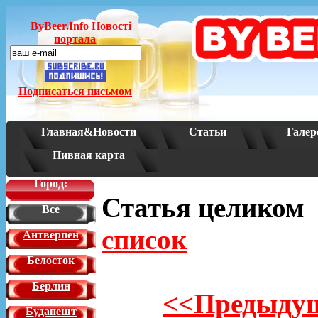
ByBeer.Info Новостi
портала
Подписаться письмом
Главная&Новости
Статьи
Галер
Пивная карта
Город:
Статья целико
Все
список
Антверпен
Белосток
Берлин
<<Предыдущ
Будапешт