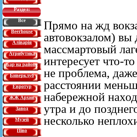
Раздел:
Все
Прямо на жд вокза
Beerhouse
автовокзалом) вы 
Аліварія
массмартовый лаге
Атрибутика
интересует что-то
Бар на районе
не проблема, даже
Биверклуб
расстоянии меньш
Евротур
набережной находи
ЖЖ Архив
утра и до позднег
Завод
несколько неплох
Музей
Піво