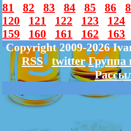
81
82
83
84
85
86
8
120
121
122
123
124
159
160
161
162
163
Copyright 2009-2026 Iv
RSS
twitter
Группа 
Рассыл