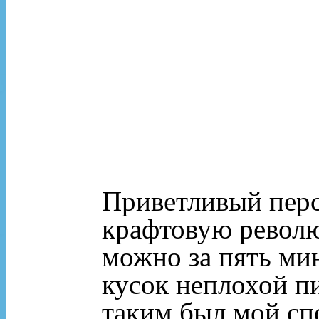
Приветливый перс
крафтовую револю
можно за пять мин
кусок неплохой п
таким был мой сп