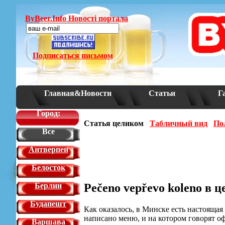
ByBeer.Info Новостi портала
Подписаться письмом
Главная&Новости
Статьи
Г
Город:
Статья целиком
Табличный вид
По
Все
Антверпен
Белосток
Pečeno vepřevo koleno в 
Берлин
Будапешт
Как оказалось, в Минске есть настоящая
написано меню, и на котором говорят о
Варшава