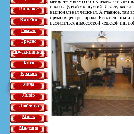
меню несколько сортов темного и светло
и кахна (утка) с капустой. И хочу вас 
Вильнюс
национальная чешская. А главное, там 
прямо в центре города. Есть в чешской 
Витебск
насладиться атмосферой чешской пивной
Гомель
Гродно
Друскининкай
Киев
Краков
Лида
Львiв
Любляна
Мінск
Мадейра