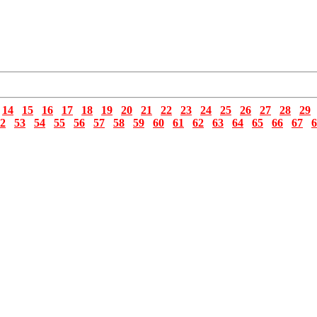
14
15
16
17
18
19
20
21
22
23
24
25
26
27
28
29
2
53
54
55
56
57
58
59
60
61
62
63
64
65
66
67
6