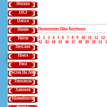
Москва
ОАЭ
Одесса
Проверенно
Піво
Beerhouse
Пекин
1
2
3
4
5
6
7
8
9
10
11
12
13
Питер
42
43
44
45
46
47
48
49
50
51
5
Потсдам
Прага
Рига
Ростов На Дону
Тересполь
Харьков
Шпицберген
Раздел: