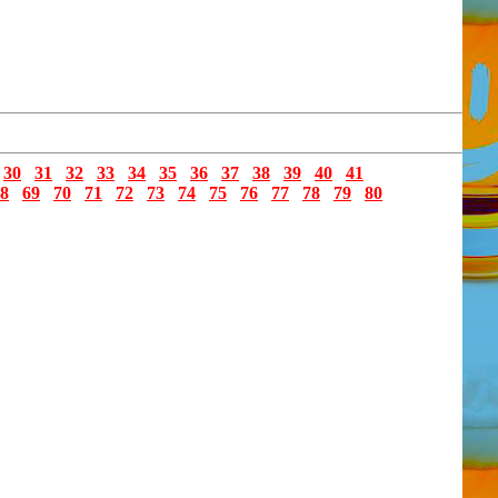
30
31
32
33
34
35
36
37
38
39
40
41
8
69
70
71
72
73
74
75
76
77
78
79
80