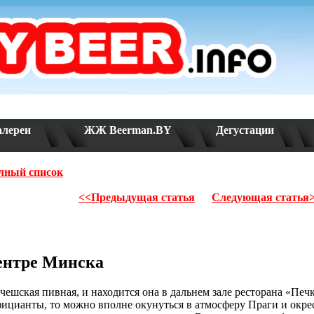
алереи
ЖЖ Beerman.BY
Дегустации
лный список
<<Предыдущая статья
Следующая статья
центре Минска
 чешская пивная, и находится она в дальнем зале ресторана «Печ
фицианты, то можно вполне окунуться в атмосферу Праги и окр