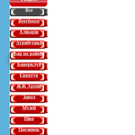
Все
Beerhouse
Аліварія
Атрибутика
Бар на районе
Биверклуб
Евротур
ЖЖ Архив
Завод
Музей
Піво
Поединок