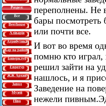
переполнены. Не в
Раздел:
Все
бары посмотреть б
Beerhouse
или почти все.
Аліварія
Атрибутика
И вот во время од
Бар на районе
помню кто играл,
Биверклуб
решил зайти на уд
Евротур
нашлось, и я прис
ЖЖ Архив
Завод
Заведение на пове
Музей
нежели пивным.Эд
Піво