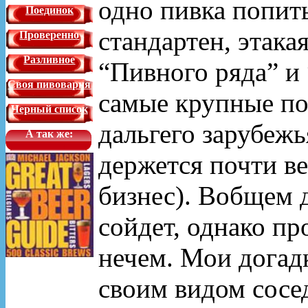
одно пивка попит
Поединок
стандартен, этака
Проверенно
Разливное
“Пивного ряда” и 
Своя пивоварня
самые крупные по
Черный список
дальгего зарубежь
А так же:
держется почти в
бизнес). Вобщем д
сойдет, однако пр
нечем. Мои догадк
своим видом сосе