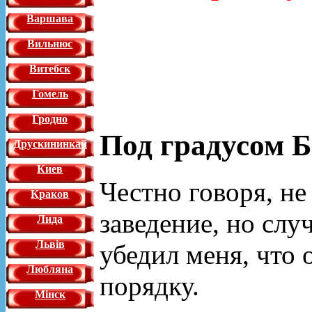
Варшава
Вильнюс
Витебск
Гомель
Гродно
Под градусом Б
Друскининкай
Киев
Честно говоря, не
Краков
заведение, но слу
Лида
Львiв
убедил меня, что 
Любляна
порядку.
Мінск