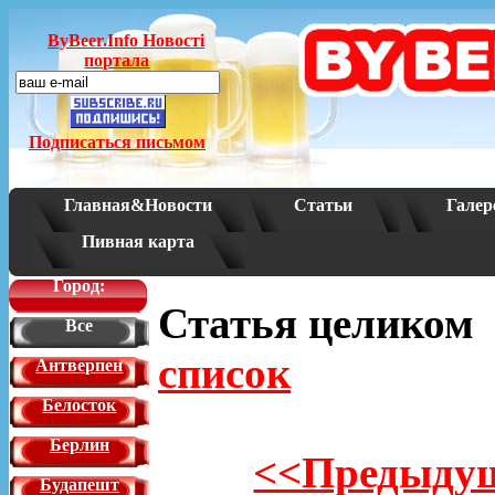
ByBeer.Info Новостi
портала
Подписаться письмом
Главная&Новости
Статьи
Галер
Пивная карта
Город:
Статья целико
Все
список
Антверпен
Белосток
Берлин
<<Предыдущ
Будапешт