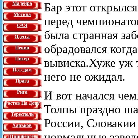
Бар этот открылс
Мадейра
Москва
перед чемпионато
ОАЭ
была странная заб
Одесса
обрадовался когда
Пекин
вывиска.Хуже уж т
Питер
Потсдам
него не ожидал.
Прага
И вот начался чем
Рига
Ростов На Дону
Толпы праздно ш
Тересполь
России, Словакии
Харьков
нормальные завед
Шпицберген