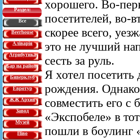
хорошего. Во-пер
Раздел:
посетителей, во-в
Все
скорее всего, уез
Beerhouse
это не лучший нап
Аліварія
Атрибутика
сесть за руль.
Бар на районе
Я хотел посетить 
Биверклуб
рождения. Однако 
Евротур
совместить его с 
ЖЖ Архив
Завод
«Экспобеле» в тот
Музей
пошли в боулинг 
Піво