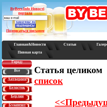
ByBeer.Info Новостi
портала
Подписаться письмом
Главная&Новости
Статьи
Галер
Пивная карта
Город:
Статья целико
Все
список
Антверпен
Белосток
Берлин
<<Предыдущ
Будапешт