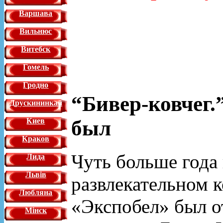
Варшава
Вильнюс
Витебск
Гомель
Гродно
“Бивер-ковчег.”
Друскининкай
был
Киев
Краков
Чуть больше года 
Лида
Львiв
развлекательном к
Любляна
«Экспобел» был о
Мінск