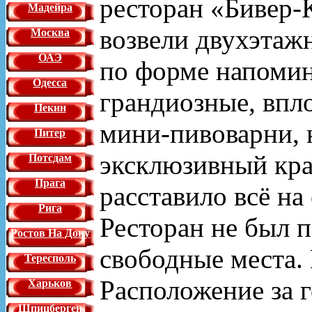
ресторан «Бивер-К
Мадейра
возвели двухэтаж
Москва
ОАЭ
по форме напоми
Одесса
грандиозные, впло
Пекин
мини-пивоварни, 
Питер
эксклюзивный кра
Потсдам
Прага
расставило всё на
Рига
Ресторан не был п
Ростов На Дону
свободные места.
Тересполь
Расположение за 
Харьков
Шпицберген