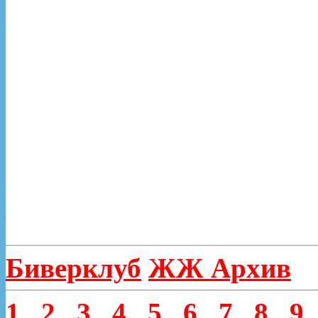
Биверклуб
ЖЖ Архив
1
2
3
4
5
6
7
8
9