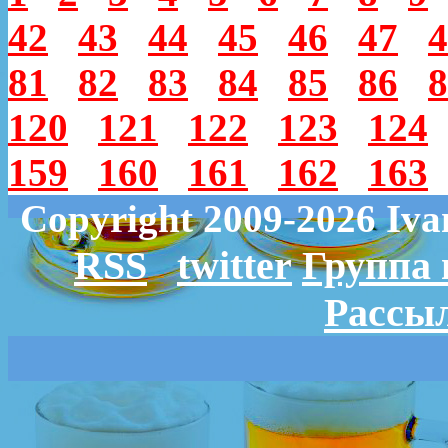
42
43
44
45
46
47
4
81
82
83
84
85
86
8
120
121
122
123
124
159
160
161
162
163
Copyright 2009-2026 Iv
RSS
twitter
Группа 
Рассыл