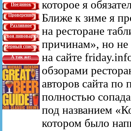
которое я обязате
Поединок
Ближе к зиме я пр
Проверенно
Разливное
на ресторане таб
Своя пивоварня
причинам», но не
Черный список
на сайте friday.in
А так же:
обзорами рестора
авторов сайта по
полностью сопада
под названием «Ко
котором было напи