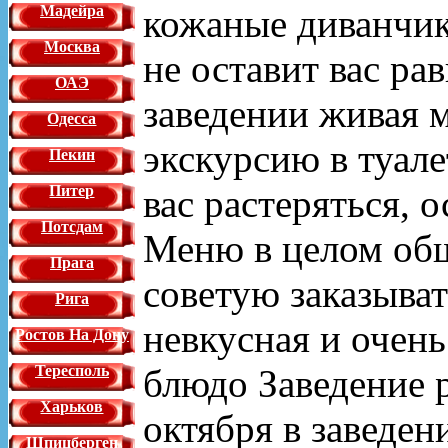
кожаные диванчик
Мадейра
Москва
не оставит вас р
ОАЭ
заведении живая 
Одесса
экскурсию в туале
Пекин
вас растеряться, 
Питер
Потсдам
Меню в целом обш
Прага
советую заказыват
Рига
невкусная и очен
Ростов На Дону
блюдо Заведение 
Тересполь
Харьков
октября в заведен
Шпицберген