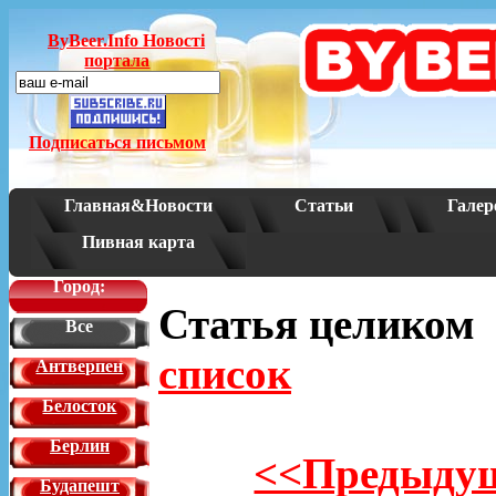
ByBeer.Info Новостi
портала
Подписаться письмом
Главная&Новости
Статьи
Галер
Пивная карта
Город:
Статья целико
Все
список
Антверпен
Белосток
Берлин
<<Предыдущ
Будапешт