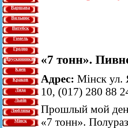
Варшава
Вильнюс
Витебск
Гомель
Гродно
«7 тонн». Пивн
Друскининкай
Киев
Адрес:
Мінск ул. Я
Краков
10, (017) 280 88 2
Лида
Львiв
Прошлый мой день
Любляна
«7 тонн». Полура
Мінск