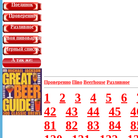
Поединок
Проверенно
Разливное
Своя пивоварня
Черный список
А так же:
Проверенно
Піво
Beerhouse
Разливное
1
2
3
4
5
6
42
43
44
45
4
81
82
83
84
8