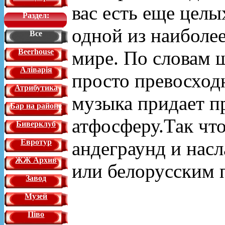
вас есть еще целы
Раздел:
одной из наиболе
Все
мире. По словам ш
Beerhouse
Аліварія
просто превосход
Атрибутика
музыка придает п
Бар на районе
атфосферу.Так чт
Биверклуб
андеграунд и нас
Евротур
ЖЖ Архив
или белорусским 
Завод
Музей
Піво