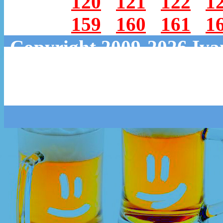
120
121
122
1
159
160
161
1
Copyright 2009-2026 Iv
RSS
twitter
Группа 
Рассыл